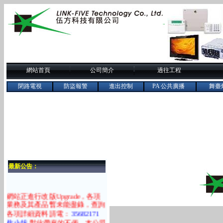
網站首頁
公司簡介
過往工程
閉路電視
防盜報警
進出控制
PA 公共廣播
舞臺
最新公告：
網站正進行改版Upgrade，各項
業務及其產品暫未能盡錄，查詢
各項詳細資料請電：
35682171
焦小姐
對此帶來的不便，本公司