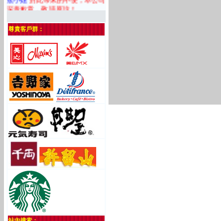
深表歉意，敬請原諒！
尊貴客戶群：
站內搜索：